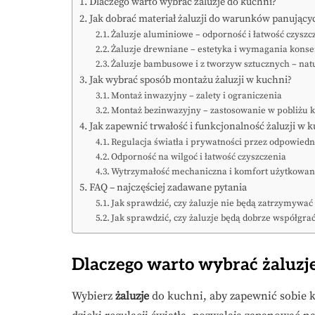
Dlaczego warto wybrać żaluzje do kuchni?
Jak dobrać materiał żaluzji do warunków panujący
Żaluzje aluminiowe – odporność i łatwość czyszc
Żaluzje drewniane – estetyka i wymagania kons
Żaluzje bambusowe i z tworzyw sztucznych – natu
Jak wybrać sposób montażu żaluzji w kuchni?
Montaż inwazyjny – zalety i ograniczenia
Montaż bezinwazyjny – zastosowanie w pobliżu 
Jak zapewnić trwałość i funkcjonalność żaluzji w 
Regulacja światła i prywatności przez odpowiedn
Odporność na wilgoć i łatwość czyszczenia
Wytrzymałość mechaniczna i komfort użytkowan
FAQ – najczęściej zadawane pytania
Jak sprawdzić, czy żaluzje nie będą zatrzymywać
Jak sprawdzić, czy żaluzje będą dobrze współgra
Dlaczego warto wybrać żaluzj
Wybierz
żaluzje
do kuchni, aby zapewnić sobie k