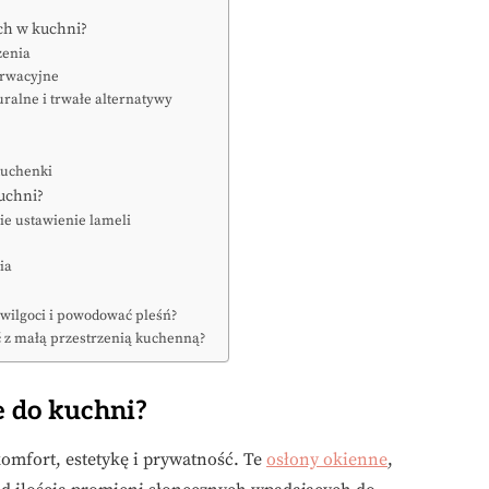
ch w kuchni?
zenia
erwacyjne
ralne i trwałe alternatywy
kuchenki
kuchni?
ie ustawienie lameli
ia
 wilgoci i powodować pleśń?
ć z małą przestrzenią kuchenną?
e do kuchni?
omfort, estetykę i prywatność. Te
osłony okienne
,