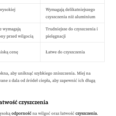
wysokiej
Wymagają delikatniejszego
czyszczenia niż aluminium
le wymagają
Trudniejsze do czyszczenia i
ony przed wilgocią
pielęgnacji
niską cenę
Łatwe do czyszczenia
okna, aby uniknąć szybkiego zniszczenia. Miej na
ne z dala od źródeł ciepła, aby zapewnić ich długą
łatwość czyszczenia
wysoką
odporność
na wilgoć oraz łatwość
czyszczenia
.