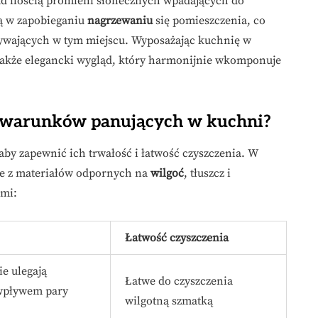
nad ilością promieni słonecznych wpadających do
ą w zapobieganiu
nagrzewaniu
się pomieszczenia, co
ywających w tym miejscu. Wyposażając kuchnię w
e także elegancki wygląd, który harmonijnie wkomponuje
do warunków panujących w kuchni?
aby zapewnić ich trwałość i łatwość czyszczenia. W
ane z materiałów odpornych na
wilgoć
, tłuszcz i
ami:
Łatwość czyszczenia
e ulegają
Łatwe do czyszczenia
wpływem pary
wilgotną szmatką