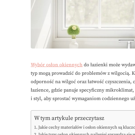
Wybór osłon okiennych
do łazienki może wydawa
typ mogą prowadzić do problemów z wilgocią. K
odporność na wilgoć oraz łatwość czyszczenia, 
łazience, gdzie panuje specyficzny mikroklimat
i styl, aby sprostać wymaganiom codziennego uż
W tym artykule przeczytasz
Jakie cechy materiałów i osłon okiennych są klucz
Jakie typy osłon okiennych najlepiej sprawdzą się