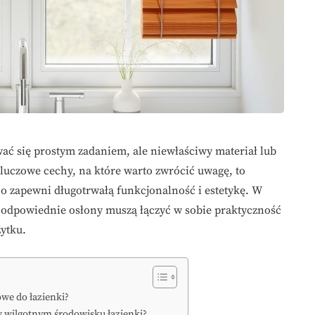
ć się prostym zadaniem, ale niewłaściwy materiał lub
luczowe cechy, na które warto zwrócić uwagę, to
co zapewni długotrwałą funkcjonalność i estetykę. W
, odpowiednie osłony muszą łączyć w sobie praktyczność
ytku.
owe do łazienki?
 w wilgotnym środowisku łazienki?