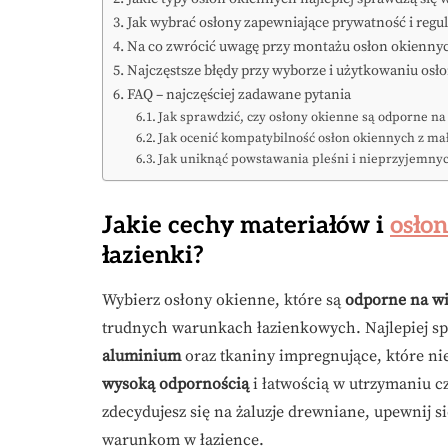
Jak wybrać osłony zapewniające prywatność i regul
Na co zwrócić uwagę przy montażu osłon okiennyc
Najczęstsze błędy przy wyborze i użytkowaniu osł
FAQ – najczęściej zadawane pytania
Jak sprawdzić, czy osłony okienne są odporne na
Jak ocenić kompatybilność osłon okiennych z m
Jak uniknąć powstawania pleśni i nieprzyjemny
Jakie cechy materiałów i
osło
łazienki?
Wybierz osłony okienne, które są
odporne na wi
trudnych warunkach łazienkowych. Najlepiej spr
aluminium
oraz tkaniny impregnujące, które nie
wysoką odpornością
i łatwością w utrzymaniu cz
zdecydujesz się na żaluzje drewniane, upewnij si
warunkom w łazience.