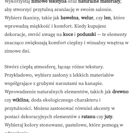
Wykorzystaj
zimowe tekstylia
oraz
naturalne materiały
,
aby stworzyć przytulną aranżację w swoim salonie.
Wybierz tkaniny, takie jak
bawełna
,
welur
, czy
len
, które
wprowadzą miękkość i komfort. Kiedy kupujesz
dekoracje, zwróć uwagę na
koce
i
poduszki
— te elementy
znacząco zwiększają komfort cieplny i wizualny wnętrza w
zimowe dni.
Stwórz ciepłą atmosferę, łącząc różne tekstury.
Przykładowo, wybierz zasłony z lekkich materiałów
współgrające z grubymi narzutami na kanapie.
Wprowadzenie naturalnych elementów, takich jak
drewno
czy
wiklina
, doda ekologicznego charakteru i
przytulności. Możesz zastosować również akcenty w
postaci dekoracyjnych elementów z
ratanu
czy
juty
.
Wybieraj kolory stonowane, pastelowe, które pomogą w