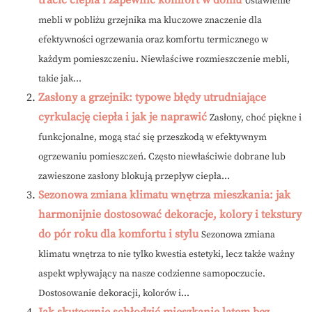
Ustawienie
mebli w pobliżu grzejnika ma kluczowe znaczenie dla
efektywności ogrzewania oraz komfortu termicznego w
każdym pomieszczeniu. Niewłaściwe rozmieszczenie mebli,
takie jak...
Zasłony a grzejnik: typowe błędy utrudniające
cyrkulację ciepła i jak je naprawić
Zasłony, choć piękne i
funkcjonalne, mogą stać się przeszkodą w efektywnym
ogrzewaniu pomieszczeń. Często niewłaściwie dobrane lub
zawieszone zasłony blokują przepływ ciepła...
Sezonowa zmiana klimatu wnętrza mieszkania: jak
harmonijnie dostosować dekoracje, kolory i tekstury
do pór roku dla komfortu i stylu
Sezonowa zmiana
klimatu wnętrza to nie tylko kwestia estetyki, lecz także ważny
aspekt wpływający na nasze codzienne samopoczucie.
Dostosowanie dekoracji, kolorów i...
Jak skutecznie schłodzić mieszkanie latem bez