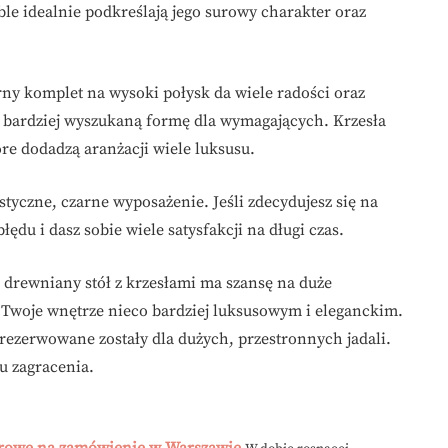
ble idealnie podkreślają jego surowy charakter oraz
arny komplet na wysoki połysk da wiele radości oraz
o bardziej wyszukaną formę dla wymagających. Krzesła
re dodadzą aranżacji wiele luksusu.
tyczne, czarne wyposażenie. Jeśli zdecydujesz się na
łędu i dasz sobie wiele satysfakcji na długi czas.
y, drewniany stół z krzesłami ma szansę na duże
Twoje wnętrze nieco bardziej luksusowym i eleganckim.
arezerwowane zostały dla dużych, przestronnych jadali.
 zagracenia.
rowe na zamówienie w Warszawie