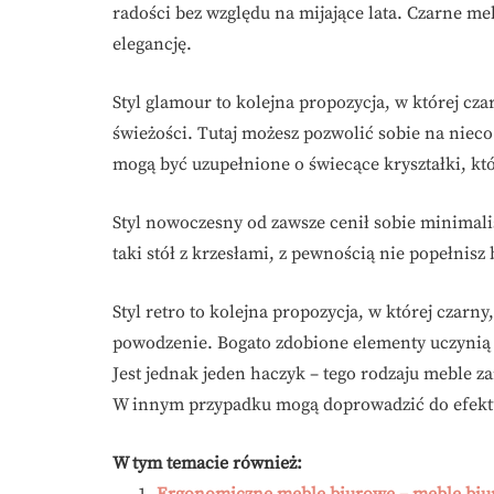
radości bez względu na mijające lata. Czarne me
elegancję.
Styl glamour to kolejna propozycja, w której cz
świeżości. Tutaj możesz pozwolić sobie na niec
mogą być uzupełnione o świecące kryształki, któ
Styl nowoczesny od zawsze cenił sobie minimalis
taki stół z krzesłami, z pewnością nie popełnisz b
Styl retro to kolejna propozycja, w której czarn
powodzenie. Bogato zdobione elementy uczynią 
Jest jednak jeden haczyk – tego rodzaju meble z
W innym przypadku mogą doprowadzić do efektu
W tym temacie również:
Ergonomiczne meble biurowe – meble biu