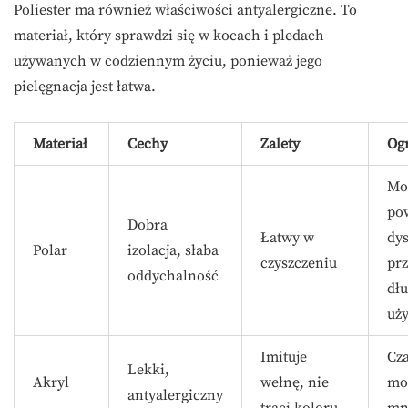
Poliester ma również właściwości antyalergiczne. To
materiał, który sprawdzi się w kocach i pledach
używanych w codziennym życiu, ponieważ jego
pielęgnacja jest łatwa.
Materiał
Cechy
Zalety
Og
Mo
po
Dobra
Łatwy w
dy
Polar
izolacja, słaba
czyszczeniu
pr
oddychalność
dł
uż
Imituje
Cz
Lekki,
Akryl
wełnę, nie
mo
antyalergiczny
traci koloru
mni