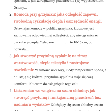
sposobu, w jaki zarządzamy przestrzenią i jej wyposażeniem.
Osłony...
Komoda przy grzejniku: jaka odległość zapewni
swobodną cyrkulację ciepła i oszczędność energii
Ustawiając komodę w pobliżu grzejnika, kluczowe jest
zachowanie odpowiedniej odległości, aby nie ograniczać
cyrkulacji ciepła. Zalecane minimum to 10-15 cm, co
pozwala...
Jak stworzyć przytulną sypialnię na zimę:
warstwowość, ciepłe tekstylia i nastrojowe
oświetlenie
W zimowe wieczory, kiedy temperatura spada, a
dni stają się krótsze, przytulna sypialnia staje się oazą
komfortu. Kluczem do osiągnięcia tego celu...
Lista zmian we wnętrzu na sezon chłodny: jak
stworzyć przytulną i funkcjonalną przestrzeń bez
nadmiaru wydatków
Zbliżający się sezon chłodny często