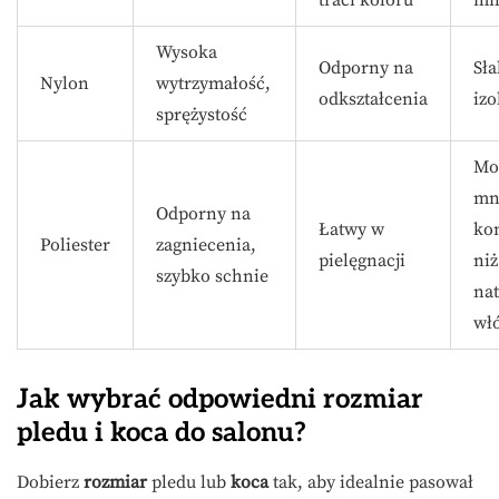
Wysoka
Odporny na
Sła
Nylon
wytrzymałość,
odkształcenia
izo
sprężystość
Mo
mn
Odporny na
Łatwy w
ko
Poliester
zagniecenia,
pielęgnacji
niż
szybko schnie
na
wł
Jak wybrać odpowiedni rozmiar
pledu i koca do salonu?
Dobierz
rozmiar
pledu lub
koca
tak, aby idealnie pasował