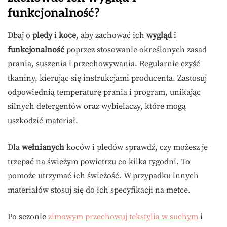
funkcjonalność?
Dbaj o
pledy
i
koce
, aby zachować ich
wygląd
i
funkcjonalność
poprzez stosowanie określonych zasad
prania, suszenia i przechowywania. Regularnie czyść
tkaniny, kierując się instrukcjami producenta. Zastosuj
odpowiednią temperaturę prania i program, unikając
silnych detergentów oraz wybielaczy, które mogą
uszkodzić materiał.
Dla
wełnianych
koców i pledów sprawdź, czy możesz je
trzepać na świeżym powietrzu co kilka tygodni. To
pomoże utrzymać ich świeżość. W przypadku innych
materiałów stosuj się do ich specyfikacji na metce.
Po sezonie
zimowym przechowuj tekstylia w suchym
i