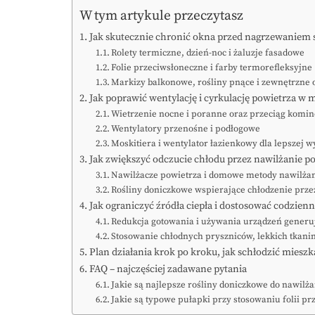
W tym artykule przeczytasz
Jak skutecznie chronić okna przed nagrzewaniem 
Rolety termiczne, dzień-noc i żaluzje fasadowe
Folie przeciwsłoneczne i farby termorefleksyjne
Markizy balkonowe, rośliny pnące i zewnętrzne 
Jak poprawić wentylację i cyrkulację powietrza w 
Wietrzenie nocne i poranne oraz przeciąg komi
Wentylatory przenośne i podłogowe
Moskitiera i wentylator łazienkowy dla lepszej 
Jak zwiększyć odczucie chłodu przez nawilżanie p
Nawilżacze powietrza i domowe metody nawilża
Rośliny doniczkowe wspierające chłodzenie prze
Jak ograniczyć źródła ciepła i dostosować codzien
Redukcja gotowania i używania urządzeń generu
Stosowanie chłodnych pryszniców, lekkich tkani
Plan działania krok po kroku, jak schłodzić mieszk
FAQ – najczęściej zadawane pytania
Jakie są najlepsze rośliny doniczkowe do nawilż
Jakie są typowe pułapki przy stosowaniu folii p