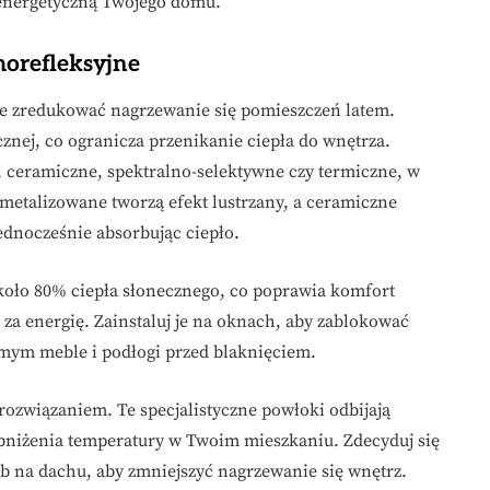
 energetyczną Twojego domu.
morefleksyjne
ie zredukować nagrzewanie się pomieszczeń latem.
cznej, co ogranicza przenikanie ciepła do wnętrza.
e, ceramiczne, spektralno-selektywne czy termiczne, w
 metalizowane tworzą efekt lustrzany, a ceramiczne
ednocześnie absorbując ciepło.
oło 80% ciepła słonecznego, co poprawia komfort
za energię. Zainstaluj je na oknach, aby zablokować
mym meble i podłogi przed blaknięciem.
ozwiązaniem. Te specjalistyczne powłoki odbijają
obniżenia temperatury w Twoim mieszkaniu. Zdecyduj się
b na dachu, aby zmniejszyć nagrzewanie się wnętrz.