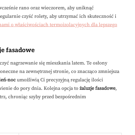
 wcześnie rano oraz wieczorem, aby uniknąć
gularnie czyść rolety, aby utrzymać ich skuteczność i
nami o właściwościach termoizolacyjnych dla lepszego
zje fasadowe
iczyć nagrzewanie się mieszkania latem. Te osłony
łoneczne na zewnętrznej stronie, co znacząco zmniejsza
zień-noc
umożliwią Ci precyzyjną regulację ilości
wienie do pory dnia. Kolejna opcja to
żaluzje fasadowe
,
trz, chroniąc szyby przed bezpośrednim