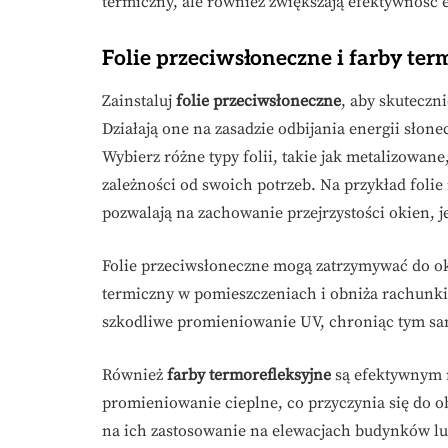
termiczny, ale również zwiększają efektywność
Folie przeciwsłoneczne i farby ter
Zainstaluj
folie przeciwsłoneczne
, aby skuteczn
Działają one na zasadzie odbijania energii słone
Wybierz różne typy folii, takie jak metalizowan
zależności od swoich potrzeb. Na przykład folie
pozwalają na zachowanie przejrzystości okien, j
Folie przeciwsłoneczne mogą zatrzymywać do ok
termiczny w pomieszczeniach i obniża rachunki 
szkodliwe promieniowanie UV, chroniąc tym sa
Również
farby termorefleksyjne
są efektywnym r
promieniowanie cieplne, co przyczynia się do 
na ich zastosowanie na elewacjach budynków lu