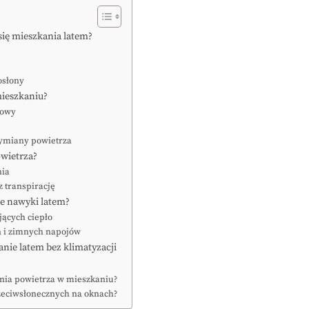
się mieszkania latem?
osłony
mieszkaniu?
nowy
wymiany powietrza
owietrza?
nia
z transpirację
ne nawyki latem?
jących ciepło
n i zimnych napojów
anie latem bez klimatyzacji
ania powietrza w mieszkaniu?
rzeciwsłonecznych na oknach?