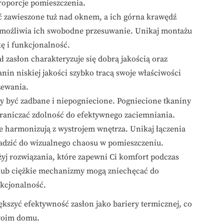
proporcje pomieszczenia.
ć zawieszone tuż nad oknem, a ich górna krawędź
umożliwia ich swobodne przesuwanie. Unikaj montażu
kę i funkcjonalność.
ał zasłon charakteryzuje się dobrą jakością oraz
nin niskiej jakości szybko tracą swoje właściwości
zewania.
y być zadbane i niepogniecione. Pogniecione tkaniny
raniczać zdolność do efektywnego zaciemniania.
re harmonizują z wystrojem wnętrza. Unikaj łączenia
adzić do wizualnego chaosu w pomieszczeniu.
żyj rozwiązania, które zapewni Ci komfort podczas
lub ciężkie mechanizmy mogą zniechęcać do
nkcjonalność.
kszyć efektywność zasłon jako bariery termicznej, co
woim domu.