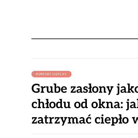
KOMFORT CIEPLNY
Grube zasłony jako
chłodu od okna: j
zatrzymać ciepło