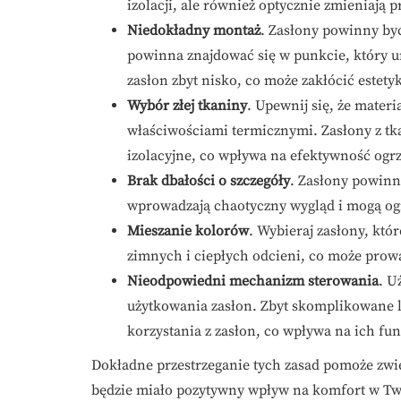
izolacji, ale również optycznie zmieniają 
Niedokładny montaż
. Zasłony powinny by
powinna znajdować się w punkcie, który 
zasłon zbyt nisko, co może zakłócić estety
Wybór złej tkaniny
. Upewnij się, że materi
właściwościami termicznymi. Zasłony z tka
izolacyjne, co wpływa na efektywność ogr
Brak dbałości o szczegóły
. Zasłony powinn
wprowadzają chaotyczny wygląd i mogą og
Mieszanie kolorów
. Wybieraj zasłony, któ
zimnych i ciepłych odcieni, co może prow
Nieodpowiedni mechanizm sterowania
. U
użytkowania zasłon. Zbyt skomplikowane 
korzystania z zasłon, co wpływa na ich fu
Dokładne przestrzeganie tych zasad pomoże zwię
będzie miało pozytywny wpływ na komfort w T