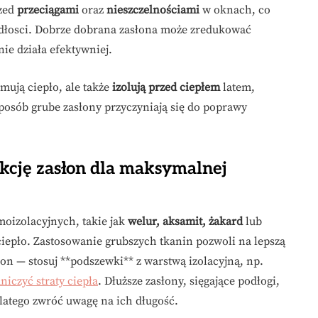
rzed
przeciągami
oraz
nieszczelnościami
w oknach, co
dłosci. Dobrze dobrana zasłona może zredukować
ie działa efektywniej.
ymują ciepło, ale także
izolują przed ciepłem
latem,
posób grube zasłony przyczyniają się do poprawy
ukcję zasłon dla maksymalnej
moizolacyjnych, takie jak
welur, aksamit, żakard
lub
ciepło. Zastosowanie grubszych tkanin pozwoli na lepszą
łon — stosuj **podszewki** z warstwą izolacyjną, np.
niczyć straty ciepła
. Dłuższe zasłony, sięgające podłogi,
latego zwróć uwagę na ich długość.