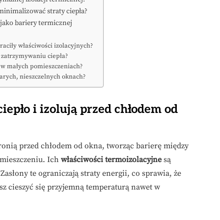
minimalizować straty ciepła?
 jako bariery termicznej
raciły właściwości izolacyjnych?
 zatrzymywaniu ciepła?
n w małych pomieszczeniach?
tarych, nieszczelnych oknach?
iepło i izolują przed chłodem od
ronią przed chłodem od okna, tworząc barierę między
mieszczeniu. Ich
właściwości termoizolacyjne
są
 Zasłony te ograniczają straty energii, co sprawia, że
sz cieszyć się przyjemną temperaturą nawet w