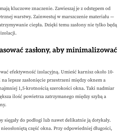
mają kluczowe znaczenie. Zawieszaj je z odstępem od
etrznej warstwy. Zainwestuj w marszczenie materiału —
atrzymywanie ciepła. Dzięki temu zasłony nie tylko będą
izolacji.
pasować zasłony, aby minimalizować
ować efektywność izolacyjną. Umieść karnisz około 10-
 na lepsze zasłonięcie przestrzeni między oknem a
 najmniej 1,5-krotnością szerokości okna. Taki nadmiar
iększa ilość powietrza zatrzymanego między szybą a
zny.
y sięgały do podłogi lub nawet delikatnie ją dotykały.
 nieosłoniętą część okna. Przy odpowiedniej długości,