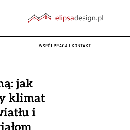
WSPÓŁPRACA I KONTAKT
ą: jak
y klimat
iatłu i
riałom