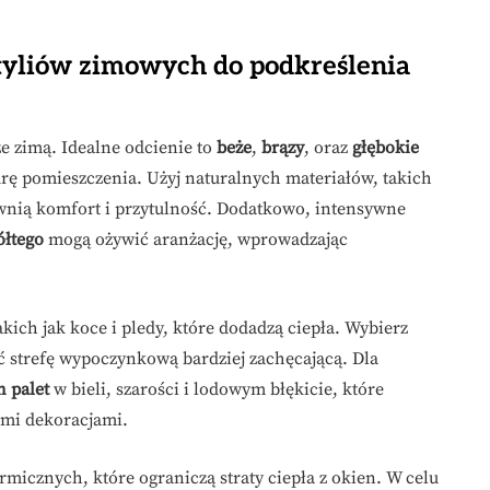
tyliów zimowych do podkreślenia
ze zimą. Idealne odcienie to
beże
,
brązy
, oraz
głębokie
urę pomieszczenia. Użyj naturalnych materiałów, takich
ewnią komfort i przytulność. Dodatkowo, intensywne
ółtego
mogą ożywić aranżację, wprowadzając
takich jak koce i pledy, które dodadzą ciepła. Wybierz
 strefę wypoczynkową bardziej zachęcającą. Dla
 palet
w bieli, szarości i lodowym błękicie, które
ymi dekoracjami.
ermicznych, które ograniczą straty ciepła z okien. W celu