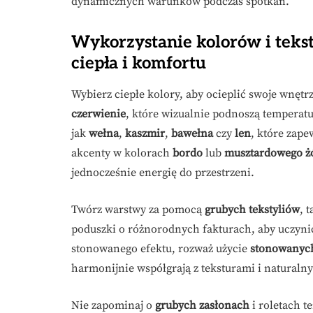
dynamicznych warunków podczas spotkań.
Wykorzystanie kolorów i teks
ciepła i komfortu
Wybierz ciepłe kolory, aby ocieplić swoje wnętr
czerwienie
, które wizualnie podnoszą temperat
jak
wełna
,
kaszmir
,
bawełna
czy
len
, które zap
akcenty w kolorach
bordo
lub
musztardowego ż
jednocześnie energię do przestrzeni.
Twórz warstwy za pomocą
grubych tekstyliów
, 
poduszki o różnorodnych fakturach, aby uczynić
stonowanego efektu, rozważ użycie
stonowanych
harmonijnie współgrają z teksturami i naturaln
Nie zapominaj o
grubych zasłonach
i roletach t