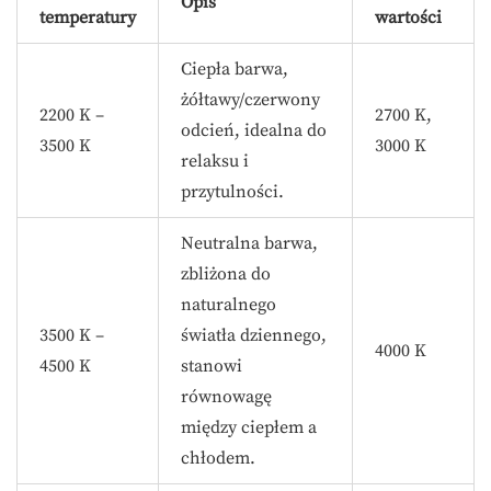
Opis
temperatury
wartości
Ciepła barwa,
żółtawy/czerwony
2200 K –
2700 K,
odcień, idealna do
3500 K
3000 K
relaksu i
przytulności.
Neutralna barwa,
zbliżona do
naturalnego
3500 K –
światła dziennego,
4000 K
4500 K
stanowi
równowagę
między ciepłem a
chłodem.