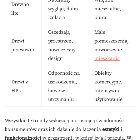
Drewno
wygląd, dobra
mieszkalne,
lite
izolacja
biura
Osze­dzają
Małe
Drzwi
przestrzeń,
pomieszczenia,
przesuwne
nowoczesny
nowoczesne
design
mieszkania
Odporność na
Obiekty
Drzwi z
uszkodzenia,
komercyjne,
HPL
łatwe w
intensywne
utrzymaniu
użytkowanie
Wszystkie te trendy wskazują na rosnącą świadomość
konsumentów oraz ich dążenie do łączenia
estetyki
i
funkcjonalności
w przestrzeni, w której żyją i pracują. W