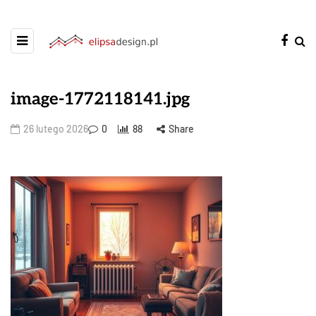
image-1772118141.jpg
26 lutego 2026
0
88
Share