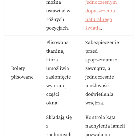
można
jednoczesnym
ustawiać w
dopuszczeniu
różnych
naturalnego
pozycjach.
światła
.
Plisowana
Zabezpieczenie
tkanina,
przed
która
spojrzeniami z
Rolety
umożliwia
zewnątrz, a
plisowane
zasłonięcie
jednocześnie
wybranej
możliwość
części
doświetlenia
okna.
wnętrza.
Składają się
Kontrola kąta
z
nachylenia lameli
ruchomych
pozwala na