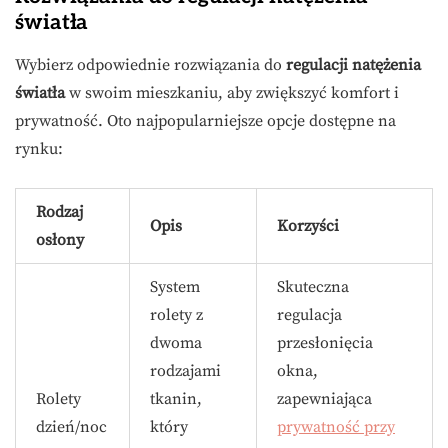
światła
Wybierz odpowiednie rozwiązania do
regulacji natężenia
światła
w swoim mieszkaniu, aby zwiększyć komfort i
prywatność. Oto najpopularniejsze opcje dostępne na
rynku:
Rodzaj
Opis
Korzyści
osłony
System
Skuteczna
rolety z
regulacja
dwoma
przesłonięcia
rodzajami
okna,
Rolety
tkanin,
zapewniająca
dzień/noc
który
prywatność przy