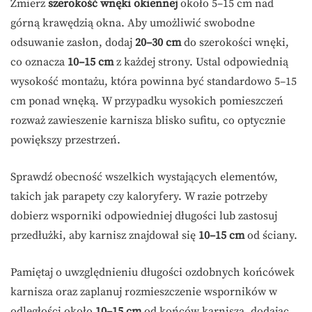
Zmierz
szerokość wnęki okiennej
około 5–15 cm nad
górną krawędzią okna. Aby umożliwić swobodne
odsuwanie zasłon, dodaj
20–30 cm
do szerokości wnęki,
co oznacza
10–15 cm
z każdej strony. Ustal odpowiednią
wysokość montażu, która powinna być standardowo 5–15
cm ponad wnęką. W przypadku wysokich pomieszczeń
rozważ zawieszenie karnisza blisko sufitu, co optycznie
powiększy przestrzeń.
Sprawdź obecność wszelkich wystających elementów,
takich jak parapety czy kaloryfery. W razie potrzeby
dobierz wsporniki odpowiedniej długości lub zastosuj
przedłużki, aby karnisz znajdował się
10–15 cm
od ściany.
Pamiętaj o uwzględnieniu długości ozdobnych końcówek
karnisza oraz zaplanuj rozmieszczenie wsporników w
odległości około
10–15 cm
od końców karnisza, dodając