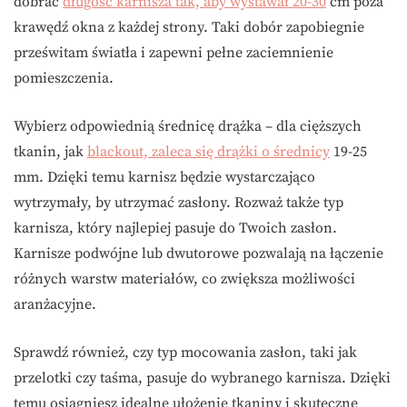
dobrać
długość karnisza tak, aby wystawał 20-30
cm poza
krawędź okna z każdej strony. Taki dobór zapobiegnie
prześwitam światła i zapewni pełne zaciemnienie
pomieszczenia.
Wybierz odpowiednią średnicę drążka – dla cięższych
tkanin, jak
blackout, zaleca się drążki o średnicy
19-25
mm. Dzięki temu karnisz będzie wystarczająco
wytrzymały, by utrzymać zasłony. Rozważ także typ
karnisza, który najlepiej pasuje do Twoich zasłon.
Karnisze podwójne lub dwutorowe pozwalają na łączenie
różnych warstw materiałów, co zwiększa możliwości
aranżacyjne.
Sprawdź również, czy typ mocowania zasłon, taki jak
przelotki czy taśma, pasuje do wybranego karnisza. Dzięki
temu osiągniesz idealne ułożenie tkaniny i skuteczne