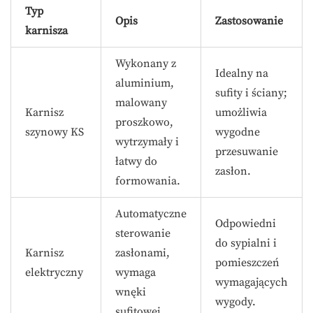
Typ
Opis
Zastosowanie
karnisza
Wykonany z
Idealny na
aluminium,
sufity i ściany;
malowany
Karnisz
umożliwia
proszkowo,
szynowy KS
wygodne
wytrzymały i
przesuwanie
łatwy do
zasłon.
formowania.
Automatyczne
Odpowiedni
sterowanie
do sypialni i
Karnisz
zasłonami,
pomieszczeń
elektryczny
wymaga
wymagających
wnęki
wygody.
sufitowej.