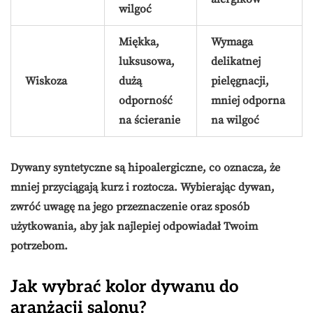
wilgoć
Miękka,
Wymaga
luksusowa,
delikatnej
Wiskoza
dużą
pielęgnacji,
odporność
mniej odporna
na ścieranie
na wilgoć
Dywany syntetyczne są
hipoalergiczne
, co oznacza, że
mniej przyciągają kurz i roztocza
. Wybierając dywan,
zwróć uwagę na jego przeznaczenie oraz sposób
użytkowania, aby jak najlepiej odpowiadał Twoim
potrzebom.
Jak wybrać kolor dywanu do
aranżacji salonu?