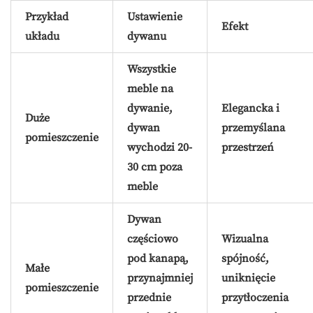
Przykład
Ustawienie
Efekt
układu
dywanu
Wszystkie
meble na
dywanie,
Elegancka i
Duże
dywan
przemyślana
pomieszczenie
wychodzi 20-
przestrzeń
30 cm poza
meble
Dywan
częściowo
Wizualna
pod kanapą,
spójność,
Małe
przynajmniej
uniknięcie
pomieszczenie
przednie
przytłoczenia