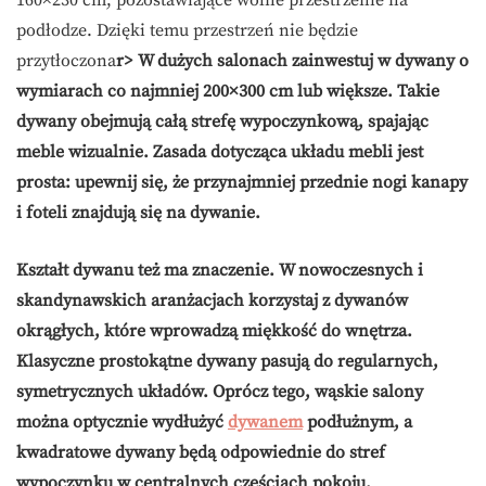
podłodze. Dzięki temu przestrzeń nie będzie
przytłoczona
r> W dużych salonach zainwestuj w dywany o
wymiarach co najmniej 200×300 cm lub większe. Takie
dywany obejmują całą strefę wypoczynkową, spajając
meble wizualnie. Zasada dotycząca układu mebli jest
prosta: upewnij się, że przynajmniej przednie nogi kanapy
i foteli znajdują się na dywanie.
Kształt dywanu też ma znaczenie. W nowoczesnych i
skandynawskich aranżacjach korzystaj z dywanów
okrągłych, które wprowadzą miękkość do wnętrza.
Klasyczne prostokątne dywany pasują do regularnych,
symetrycznych układów. Oprócz tego, wąskie salony
można optycznie wydłużyć
dywanem
podłużnym, a
kwadratowe dywany będą odpowiednie do stref
wypoczynku w centralnych częściach pokoju.