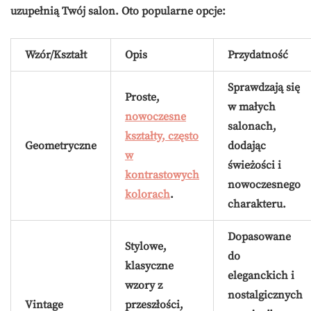
uzupełnią Twój salon. Oto popularne opcje:
Wzór/Kształt
Opis
Przydatność
Sprawdzają się
Proste,
w małych
nowoczesne
salonach,
kształty, często
Geometryczne
dodając
w
świeżości i
kontrastowych
nowoczesnego
kolorach
.
charakteru.
Dopasowane
Stylowe,
do
klasyczne
eleganckich i
wzory z
nostalgicznych
Vintage
przeszłości,