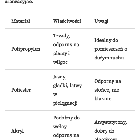
aranżacyjne.
Materiał
Właściwości
Uwagi
Trwały,
Idealny do
odporny na
Polipropylen
pomieszczeń o
plamy i
dużym ruchu
wilgoć
Jasny,
Odporny na
gładki, łatwy
Poliester
słońce, nie
w
blaknie
pielęgnacji
Podobny do
Antystatyczny,
wełny,
Akryl
dobry do
odporny na
alergików