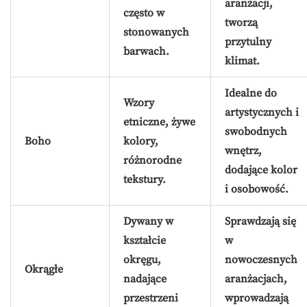
aranżacji,
często w
tworzą
stonowanych
przytulny
barwach.
klimat.
Idealne do
Wzory
artystycznych i
etniczne, żywe
swobodnych
Boho
kolory,
wnętrz,
różnorodne
dodające kolor
tekstury.
i osobowość.
Dywany w
Sprawdzają się
kształcie
w
okręgu,
nowoczesnych
Okrągłe
nadające
aranżacjach,
przestrzeni
wprowadzają