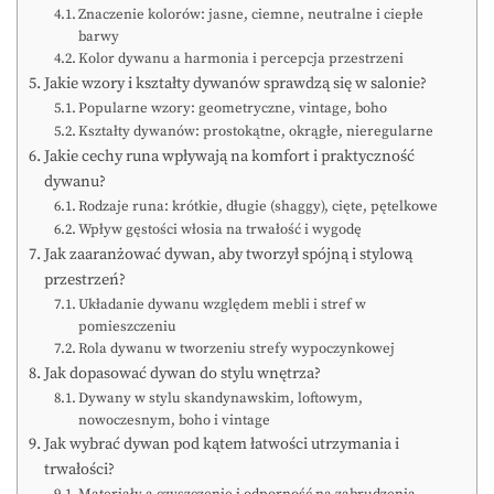
Znaczenie kolorów: jasne, ciemne, neutralne i ciepłe
barwy
Kolor dywanu a harmonia i percepcja przestrzeni
Jakie wzory i kształty dywanów sprawdzą się w salonie?
Popularne wzory: geometryczne, vintage, boho
Kształty dywanów: prostokątne, okrągłe, nieregularne
Jakie cechy runa wpływają na komfort i praktyczność
dywanu?
Rodzaje runa: krótkie, długie (shaggy), cięte, pętelkowe
Wpływ gęstości włosia na trwałość i wygodę
Jak zaaranżować dywan, aby tworzył spójną i stylową
przestrzeń?
Układanie dywanu względem mebli i stref w
pomieszczeniu
Rola dywanu w tworzeniu strefy wypoczynkowej
Jak dopasować dywan do stylu wnętrza?
Dywany w stylu skandynawskim, loftowym,
nowoczesnym, boho i vintage
Jak wybrać dywan pod kątem łatwości utrzymania i
trwałości?
Materiały a czyszczenie i odporność na zabrudzenia