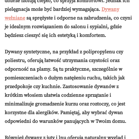
dobrze izolują ciepło, co sprzyja komfortowi. Jednak ich
pielęgnacja może być bardziej wymagająca.
Dywany
wełniane
są sprężyste i odporne na zabrudzenia, co czyni
je idealnym rozwiązaniem do salonu i sypialni, gdzie
będziesz cieszyć się ich estetyką i komfortem.
Dywany syntetyczne, na przykład z
polipropylenu
czy
poliestru
, oferują łatwość utrzymania czystości oraz
odporność na plamy. Są tu praktyczne, szczególnie w
pomieszczeniach o dużym natężeniu ruchu, takich jak
przedpokoje czy kuchnie. Zastosowanie dywanów z
krótkim włosiem ułatwia codzienne sprzątanie i
minimalizuje gromadzenie kurzu oraz roztoczy, co jest
korzystne dla alergików. Pamiętaj, aby wybrać dywan
odpowiedni do warunków panujących w Twoim domu.
Również dywany z
juty
i
lnu
oferują naturalny wygląd i