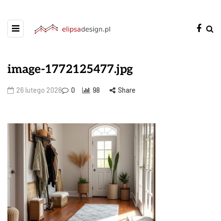
image-1772125477.jpg
26 lutego 2026
0
98
Share