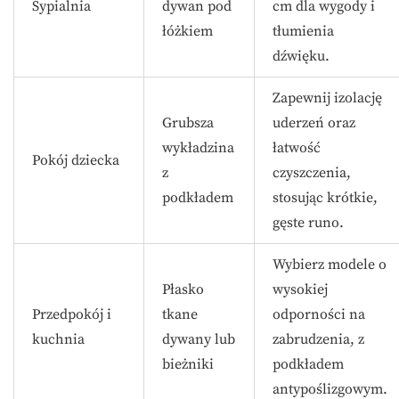
Sypialnia
dywan pod
cm dla wygody i
łóżkiem
tłumienia
dźwięku.
Zapewnij izolację
Grubsza
uderzeń oraz
wykładzina
łatwość
Pokój dziecka
z
czyszczenia,
podkładem
stosując krótkie,
gęste runo.
Wybierz modele o
Płasko
wysokiej
Przedpokój i
tkane
odporności na
kuchnia
dywany lub
zabrudzenia, z
bieżniki
podkładem
antypoślizgowym.