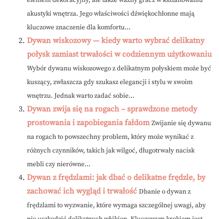
element dekoracyjny, ale także ważny gracz w kształtowaniu
akustyki wnętrza. Jego właściwości dźwiękochłonne mają
kluczowe znaczenie dla komfortu...
Dywan wiskozowy — kiedy warto wybrać delikatny
połysk zamiast trwałości w codziennym użytkowaniu
Wybór dywanu wiskozowego z delikatnym połyskiem może być
kuszący, zwłaszcza gdy szukasz elegancji i stylu w swoim
wnętrzu. Jednak warto zadać sobie...
Dywan zwija się na rogach – sprawdzone metody
prostowania i zapobiegania fałdom
Zwijanie się dywanu
na rogach to powszechny problem, który może wynikać z
różnych czynników, takich jak wilgoć, długotrwały nacisk
mebli czy nierówne...
Dywan z frędzlami: jak dbać o delikatne frędzle, by
zachować ich wygląd i trwałość
Dbanie o dywan z
frędzlami to wyzwanie, które wymaga szczególnej uwagi, aby