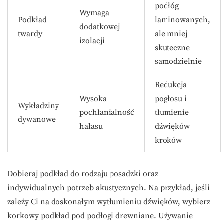
podłóg
Wymaga
Podkład
laminowanych,
dodatkowej
twardy
ale mniej
izolacji
skuteczne
samodzielnie
Redukcja
Wysoka
pogłosu i
Wykładziny
pochłanialność
tłumienie
dywanowe
hałasu
dźwięków
kroków
Dobieraj podkład do rodzaju posadzki oraz
indywidualnych potrzeb akustycznych. Na przykład, jeśli
zależy Ci na doskonałym wytłumieniu dźwięków, wybierz
korkowy podkład pod podłogi drewniane. Używanie