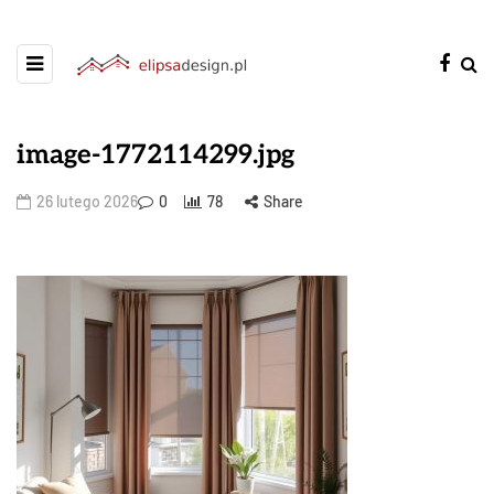
image-1772114299.jpg
26 lutego 2026
0
78
Share