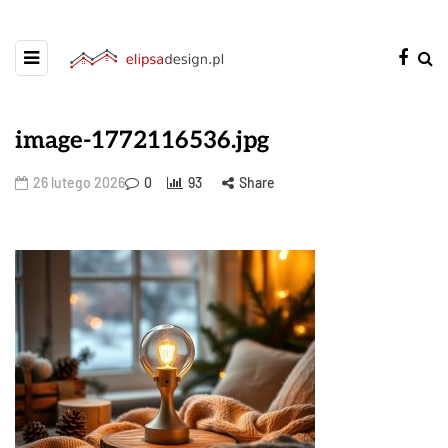
image-1772116536.jpg
26 lutego 2026
0
93
Share