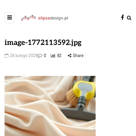
image-1772113592.jpg
26 lutego 2026
0
92
Share