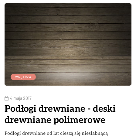
WNĘTRZA
4 maja 2017
Podłogi drewniane - deski
drewniane polimerowe
Podłogi drewniane od lat cieszą się niesłabnącą