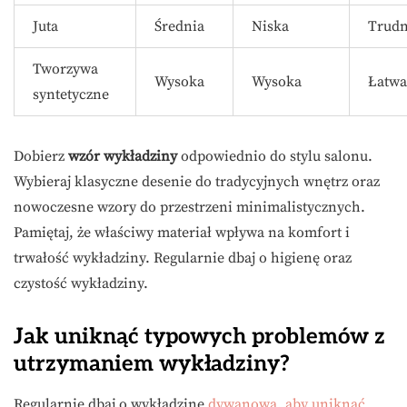
Juta
Średnia
Niska
Trudn
Tworzywa
Wysoka
Wysoka
Łatwa
syntetyczne
Dobierz
wzór wykładziny
odpowiednio do stylu salonu.
Wybieraj klasyczne desenie do tradycyjnych wnętrz oraz
nowoczesne wzory do przestrzeni minimalistycznych.
Pamiętaj, że właściwy materiał wpływa na komfort i
trwałość wykładziny. Regularnie dbaj o higienę oraz
czystość wykładziny.
Jak uniknąć typowych problemów z
utrzymaniem wykładziny?
Regularnie dbaj o wykładzinę
dywanową, aby uniknąć