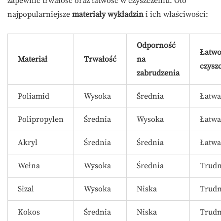
zapewnić trwałość oraz łatwość w czyszczeniu. Oto
najpopularniejsze
materiały wykładzin
i ich właściwości:
Odporność
Łatwo
Materiał
Trwałość
na
czysz
zabrudzenia
Poliamid
Wysoka
Średnia
Łatwa
Polipropylen
Średnia
Wysoka
Łatwa
Akryl
Średnia
Średnia
Łatwa
Wełna
Wysoka
Średnia
Trudn
Sizal
Wysoka
Niska
Trudn
Kokos
Średnia
Niska
Trudn