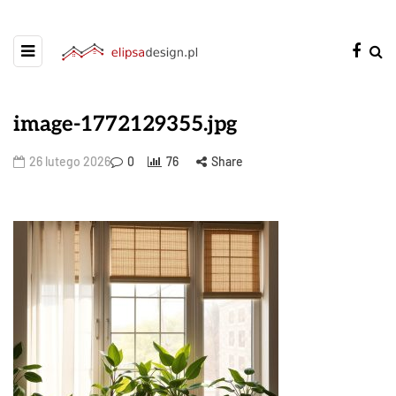
image-1772129355.jpg
26 lutego 2026
0
76
Share