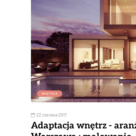
WNĘTRZA
22 czerwca 2017
Adaptacja wnętrz - aranż