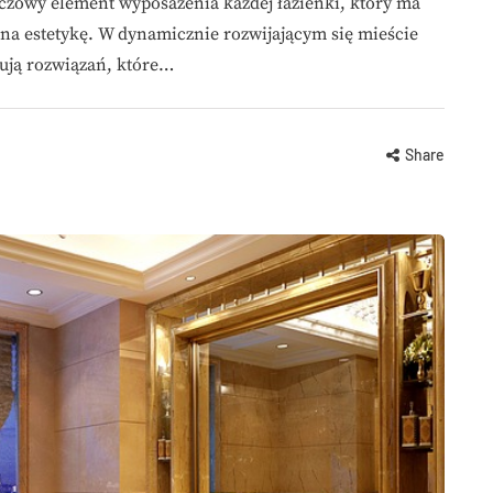
czowy element wyposażenia każdej łazienki, który ma
e na estetykę. W dynamicznie rozwijającym się mieście
kują rozwiązań, które…
Share